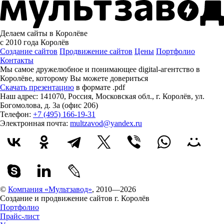
Делаем сайты в Королёве
с 2010 года
Королёв
Создание сайтов
Продвижение сайтов
Цены
Портфолио
Контакты
Мы самое дружелюбное и понимающее digital-агентство в
Королёве, которому
Вы можете довериться
Скачать презентацию
в формате .pdf
Наш адрес:
141070
,
Россия
,
Московская обл.
,
г. Королёв
,
ул.
Богомолова, д. 3а (офис 206)
Телефон:
+7 (495) 166-19-31
Электронная почта:
multzavod@yandex.ru
©
Компания «Мультзавод»
, 2010—2026
Создание и продвижение сайтов г. Королёв
Портфолио
Прайс-лист