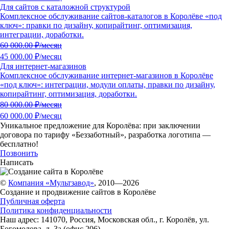
Для сайтов с каталожной структурой
Комплексное обслуживание сайтов-каталогов в Королёве «под
ключ»: правки по дизайну, копирайтинг, оптимизация,
интеграции, доработки.
60 000.00
₽/месяц
45 000.00 ₽/месяц
Для интернет-магазинов
Комплексное обслуживание интернет-магазинов в Королёве
«под ключ»: интеграции, модули оплаты, правки по дизайну,
копирайтинг, оптимизация, доработки.
80 000.00
₽/месяц
60 000.00 ₽/месяц
Уникальное предложение для Королёва:
при заключении
договора по тарифу «Беззаботный»
, разработка логотипа —
бесплатно!
Позвонить
Написать
©
Компания «Мультзавод»
, 2010—2026
Создание и продвижение сайтов в Королёве
Публичная оферта
Политика конфиденциальности
Наш адрес:
141070
,
Россия
,
Московская обл.
,
г. Королёв
,
ул.
Богомолова, д. 3а (офис 206)