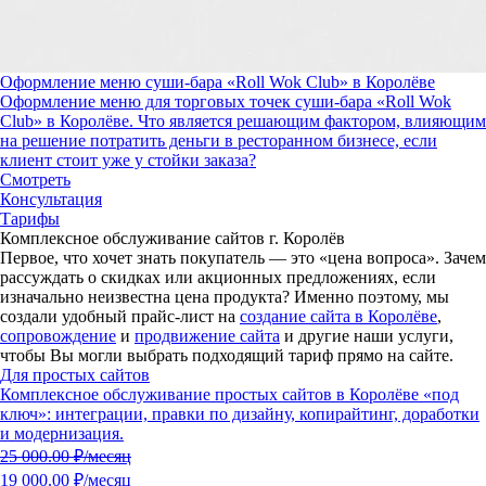
Оформление меню суши-бара «Roll Wok Club» в Королёве
Оформление меню для торговых точек суши-бара «Roll Wok
Club» в Королёве. Что является решающим фактором, влияющим
на решение потратить деньги в ресторанном бизнесе, если
клиент стоит уже у стойки заказа?
Смотреть
Консультация
Тарифы
Комплексное обслуживание сайтов г. Королёв
Первое, что хочет знать покупатель — это «цена вопроса».
Зачем
рассуждать о скидках или акционных предложениях, если
изначально неизвестна цена продукта?
Именно поэтому, мы
создали удобный прайс-лист на
создание сайта в Королёве
,
сопровождение
и
продвижение сайта
и другие наши услуги,
чтобы Вы могли выбрать подходящий тариф прямо на сайте.
Для простых сайтов
Комплексное обслуживание простых сайтов в Королёве «под
ключ»: интеграции, правки по дизайну, копирайтинг, доработки
и модернизация.
25 000.00
₽/месяц
19 000.00 ₽/месяц