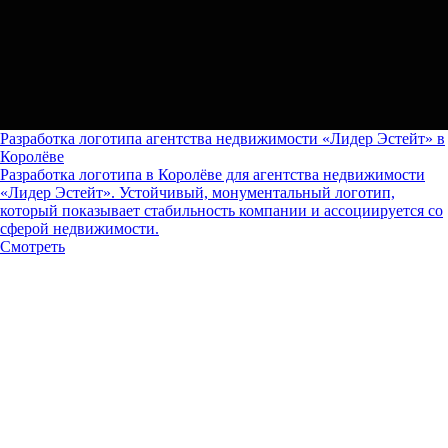
Разработка логотипа агентства недвижимости «Лидер Эстейт» в
Королёве
Разработка логотипа в Королёве для агентства недвижимости
«Лидер Эстейт». Устойчивый, монументальный логотип,
который показывает стабильность компании и ассоциируется со
сферой недвижимости.
Смотреть