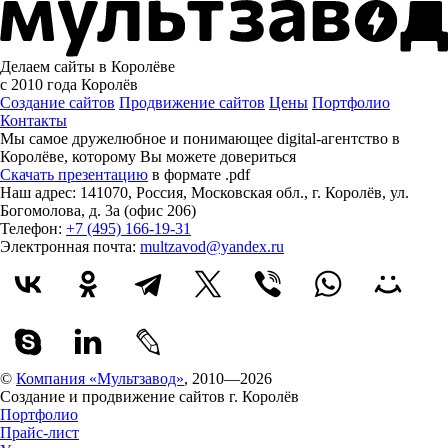
Делаем сайты в Королёве
с 2010 года
Королёв
Создание сайтов
Продвижение сайтов
Цены
Портфолио
Контакты
Мы самое дружелюбное и понимающее digital-агентство в
Королёве, которому
Вы можете довериться
Скачать презентацию
в формате .pdf
Наш адрес:
141070
,
Россия
,
Московская обл.
,
г. Королёв
,
ул.
Богомолова, д. 3а (офис 206)
Телефон:
+7 (495) 166-19-31
Электронная почта:
multzavod@yandex.ru
©
Компания «Мультзавод»
, 2010—2026
Создание и продвижение сайтов г. Королёв
Портфолио
Прайс-лист