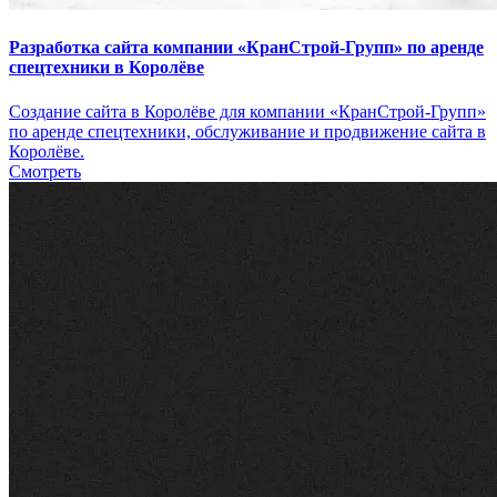
Разработка сайта компании «КранСтрой-Групп» по аренде
спецтехники в Королёве
Создание сайта в Королёве для компании «КранСтрой-Групп»
по аренде спецтехники, обслуживание и продвижение сайта в
Королёве.
Смотреть