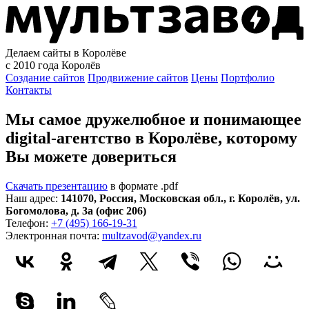
Делаем сайты в Королёве
с 2010 года
Королёв
Создание сайтов
Продвижение сайтов
Цены
Портфолио
Контакты
Мы самое дружелюбное и понимающее
digital-агентство в Королёве, которому
Вы можете довериться
Скачать презентацию
в формате .pdf
Наш адрес:
141070
,
Россия
,
Московская обл.
,
г. Королёв
,
ул.
Богомолова, д. 3а (офис 206)
Телефон:
+7 (495) 166-19-31
Электронная почта:
multzavod@yandex.ru