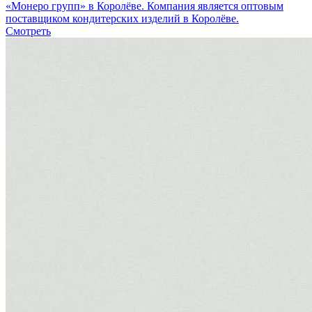
«Монеро групп» в Королёве. Компания является оптовым
поставщиком кондитерских изделий в Королёве.
Смотреть