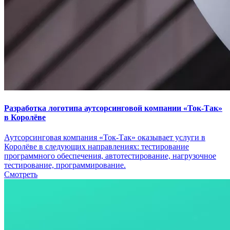
Разработка логотипа аутсорсинговой компании «Ток-Так»
в Королёве
Аутсорсинговая компания «Ток-Так» оказывает услуги в
Королёве в следующих направлениях: тестирование
программного обеспечения, автотестирование, нагрузочное
тестирование, программирование.
Смотреть