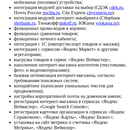
мобильные (носимые) устройства;
интеграция модулей доставки на выбор (СДЭК
cdek.ru
,
Почта России
pochta.ru
, City Express
cityexpress.ru
);
интеграция модулей интернет-эквайринга (Сбербанк
sberbank.ru
, Тинькофф
tinkoff.ru
, ЮKassa
yookassa.ru
);
функционал промо-кодов в корзине;
функционал сравнения товаров;
функционал личного кабинета;
интеграция с 1С (импорт/экспорт товаров и заказов);
интеграция с сервисом «Яндекс Маркет» и другими
агрегаторами;
выгрузка товаров в сервис «Яндекс Вебмастер»;
наполнение интернет-магазина контентом (текстовыми,
фото- и видеоматериалами);
базовая оптимизация интернет-магазина, согласно
требованиям поисковых систем;
копирайтинг (написание уникальных текстов для
продвижения);
настройка корпоративной почты на доменном имени;
регистрация интернет-магазина в сервисах «Яндекс
Вебмастер», «Google Search Console»;
регистрация карточки организации в сервисах «Яндекс
Справочник», «Яндекс Карты», «Яндекс Бизнес»;
установка на сайт метрики и счетчика «Яндекс
Метрика», «Яндекс Вебвизор».